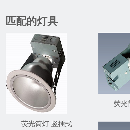
匹配的灯具
荧光
荧光筒灯 竖插式